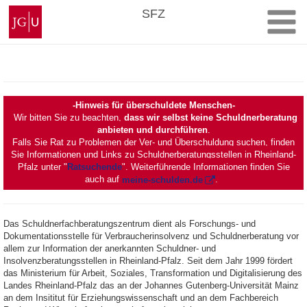
Zum
Johannes
SFZ
Inhalt
Gutenberg-
springen
Universität
Mainz
-Hinweis für überschuldete Menschen-
Wir bitten Sie zu beachten,
dass wir selbst keine Schuldnerberatung
anbieten und durchführen
.
Falls Sie Rat zu Problemen der Ver- und Überschuldung suchen, finden
Sie Informationen und Links zu Schuldnerberatungsstellen in Rheinland-
Pfalz unter "
Ratsuchende
". Weiterführende Informationen finden Sie
auch auf
meine-schulden.de
.
Das Schuldnerfachberatungszentrum dient als Forschungs- und
Dokumentationsstelle für Verbraucherinsolvenz und Schuldnerberatung vor
allem zur Information der anerkannten Schuldner- und
Insolvenzberatungsstellen in Rheinland-Pfalz. Seit dem Jahr 1999 fördert
das Ministerium für Arbeit, Soziales, Transformation und Digitalisierung des
Landes Rheinland-Pfalz das an der Johannes Gutenberg-Universität Mainz
an dem Insititut für Erziehungswissenschaft und an dem Fachbereich