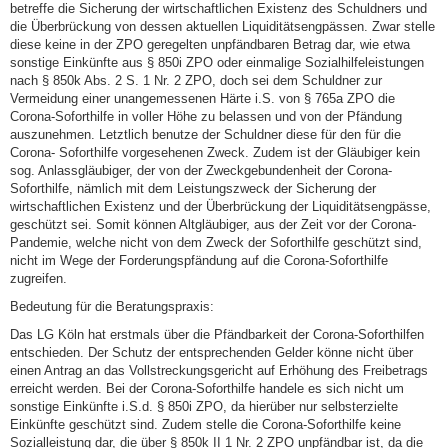
betreffe die Sicherung der wirtschaftlichen Existenz des Schuldners und
die Überbrückung von dessen aktuellen Liquiditätsengpässen. Zwar stelle
diese keine in der ZPO geregelten unpfändbaren Betrag dar, wie etwa
sonstige Einkünfte aus § 850i ZPO oder einmalige Sozialhilfeleistungen
nach § 850k Abs. 2 S. 1 Nr. 2 ZPO, doch sei dem Schuldner zur
Vermeidung einer unangemessenen Härte i.S. von § 765a ZPO die
Corona-Soforthilfe in voller Höhe zu belassen und von der Pfändung
auszunehmen. Letztlich benutze der Schuldner diese für den für die
Corona- Soforthilfe vorgesehenen Zweck. Zudem ist der Gläubiger kein
sog. Anlassgläubiger, der von der Zweckgebundenheit der Corona-
Soforthilfe, nämlich mit dem Leistungszweck der Sicherung der
wirtschaftlichen Existenz und der Überbrückung der Liquiditätsengpässe,
geschützt sei. Somit können Altgläubiger, aus der Zeit vor der Corona-
Pandemie, welche nicht von dem Zweck der Soforthilfe geschützt sind,
nicht im Wege der Forderungspfändung auf die Corona-Soforthilfe
zugreifen.
Bedeutung für die Beratungspraxis:
Das LG Köln hat erstmals über die Pfändbarkeit der Corona-Soforthilfen
entschieden. Der Schutz der entsprechenden Gelder könne nicht über
einen Antrag an das Vollstreckungsgericht auf Erhöhung des Freibetrags
erreicht werden. Bei der Corona-Soforthilfe handele es sich nicht um
sonstige Einkünfte i.S.d. § 850i ZPO, da hierüber nur selbsterzielte
Einkünfte geschützt sind. Zudem stelle die Corona-Soforthilfe keine
Sozialleistung dar, die über § 850k II 1 Nr. 2 ZPO unpfändbar ist, da die