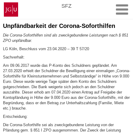
Zum
Johannes
SFZ
Inhalt
Gutenberg-
springen
Universität
Mainz
Unpfändbarkeit der Corona-Soforthilfen
Die Corona-Soforthilfen sind als zweckgebundene Leistungen nach § 851
ZPO unpfändbar.
LG Köln, Beschluss vom 23.04.2020 – 39 T 57/20
Sachverhalt:
Am 09.06.2017 wurde das P-Konto des Schuldners gepfändet. Am
27.03.2020 erhielt der Schuldner die Bewilligung einer einmaligen „Corona-
Soforthilfe für Kleinstunternehmen und Selbstständige“ in Höhe von 9.000
Euro. Diese wurde wenige Tage später dem Konto des Schuldners
gutgeschrieben. Die Bank weigerte sich jedoch an den Schuldner
auszahlte. Dieser erhob am 07.04.2020 einen Antrag auf Freigabe der
Kontopfändung in Höhe der 9.000 Euro aus der Corona-Soforthilfe, mit der
Begründung, dass er den Betrag zur Unterhaltszahlung (Familie, Miete
etc.) brauche.
Entscheidung:
Die Corona-Soforthilfe sei als zweckgebundene Leistung von der
Pfändung gem. § 851 I ZPO ausgenommen. Der Zweck der Leistung